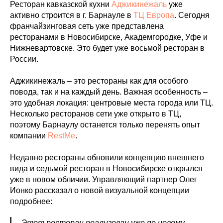
Ресторан кавказской кухни
Аджикинежаль
уже
активно строится в г. Барнауле в
ТЦ Европа
. Сегодня
франчайзинговая сеть уже представлена
ресторанами в Новосибирске, Академгородке, Уфе и
Нижневартовске. Это будет уже восьмой ресторан в
России.
Аджикинежаль – это рестораны как для особого
повода, так и на каждый день. Важная особенность –
это удобная локация: центровые места города или ТЦ.
Несколько ресторанов сети уже открыто в ТЦ,
поэтому Барнаулу останется только перенять опыт
компании
RestMe
.
Недавно рестораны обновили концепцию внешнего
вида и седьмой ресторан в Новосибирске открылся
уже в новом обличии. Управляющий партнер Олег
Ионко рассказал о новой визуальной концепции
подробнее:
Этот ресторан реализован уже по новому